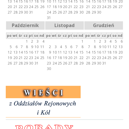
13
14
15
16
17
18
19
10
11
12
13
14
15
16
14
15
16
17
18
19
20
n
20
21
22
23
24
25
26
17
18
19
20
21
22
23
21
22
23
24
25
26
27
27
28
29
30
31
24
25
26
27
28
29
30
28
29
30
c
31
i
Październik
Listopad
Grudzień
s
po
wt
śr
cz
pt
so
nd
po
wt
śr
cz
pt
so
nd
po
wt
śr
cz
pt
so
nd
1
2
3
4
1
1
2
3
4
5
6
t
5
6
7
8
9
10
11
2
3
4
5
6
7
8
7
8
9
10
11
12
13
12
13
14
15
16
17
18
9
10
11
12
13
14
15
14
15
16
17
18
19
20
ó
19
20
21
22
23
24
25
16
17
18
19
20
21
22
21
22
23
24
25
26
27
26
27
28
29
30
31
23
24
25
26
27
28
29
28
29
30
31
w
30