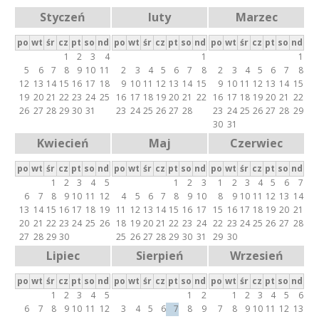
t
Styczeń
luty
Marzec
k
y
w
po
wt
śr
cz
pt
so
nd
po
wt
śr
cz
pt
so
nd
po
wt
śr
cz
pt
so
nd
E
n
1
2
3
4
1
1
5
6
7
8
9
10
11
2
3
4
5
6
7
8
2
3
4
5
6
7
8
a
m
12
13
14
15
16
17
18
9
10
11
12
13
14
15
9
10
11
12
13
14
15
k
e
19
20
21
22
23
24
25
16
17
18
19
20
21
22
16
17
18
19
20
21
22
a
26
27
28
29
30
31
23
24
25
26
27
28
23
24
25
26
27
28
29
r
r
30
31
t
Kwiecień
Maj
Czerwiec
y
a
)
po
wt
śr
cz
pt
so
nd
po
wt
śr
cz
pt
so
nd
po
wt
śr
cz
pt
so
nd
t
1
2
3
4
5
1
2
3
1
2
3
4
5
6
7
6
7
8
9
10
11
12
4
5
6
7
8
9
10
8
9
10
11
12
13
14
ó
13
14
15
16
17
18
19
11
12
13
14
15
16
17
15
16
17
18
19
20
21
20
21
22
23
24
25
26
18
19
20
21
22
23
24
22
23
24
25
26
27
28
w
27
28
29
30
25
26
27
28
29
30
31
29
30
i
Lipiec
Sierpień
Wrzesień
R
po
wt
śr
cz
pt
so
nd
po
wt
śr
cz
pt
so
nd
po
wt
śr
cz
pt
so
nd
1
2
3
4
5
1
2
1
2
3
4
5
6
e
6
7
8
9
10
11
12
3
4
5
6
7
8
9
7
8
9
10
11
12
13