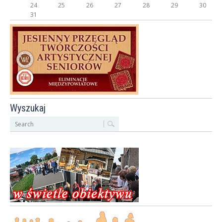
24
25
26
27
28
29
30
31
Wyszukaj
S
z
u
k
a
j