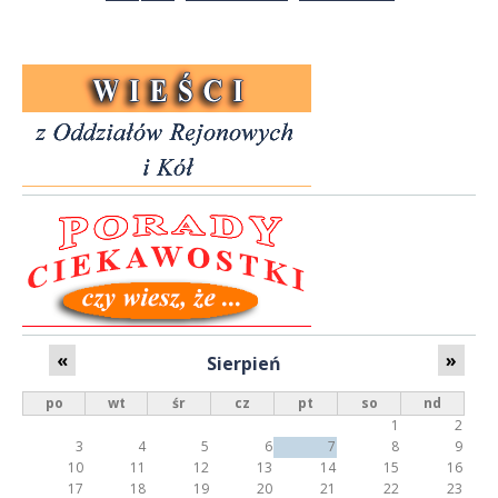
o
n
y
«
»
Sierpień
po
wt
śr
cz
pt
so
nd
1
2
3
4
5
6
7
8
9
10
11
12
13
14
15
16
17
18
19
20
21
22
23