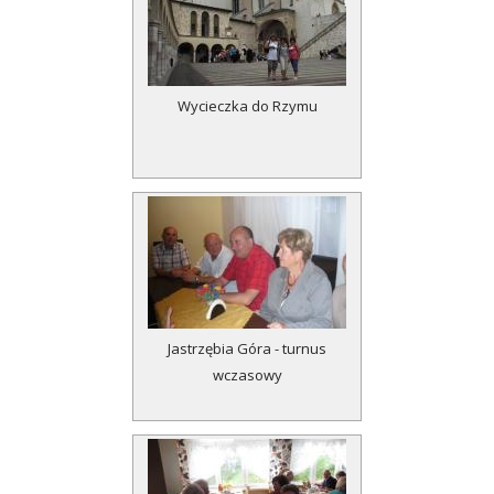
n
c
i
Wycieczka do Rzymu
s
t
ó
w
Jastrzębia Góra - turnus
wczasowy