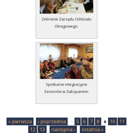
Zebranie Zarządu Oddziału
Okręgowego.
Spotkanie integracyjne
Seniorów w Zakopanem.
S
…
t
« pierwsza
‹ poprzednia
5
6
7
8
10
11
9
r
12
13
następna ›
ostatnia »