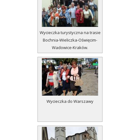
k
E
m
Wycieczka turystyczna na trasie
Bochnia-Wieliczka-Oświęcim-
e
Wadowice-Kraków.
r
y
t
ó
w
Wycieczka do Warszawy
i
R
e